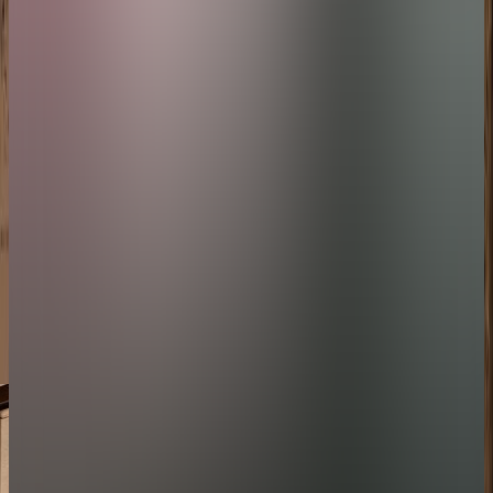
ڤيلا معلقة على الجرف بغرفتي نوم
المساحة
الغرف
الحد الأقصى للإشغال
المساحة: 250 متر مربع (مساحة داخلية:125 متر مربع، مساحة خارجية: 125 متر
مربع)
المساحة
المساحة: 250 متر مربع (مساحة داخلية:125 متر مربع، مساحة خارجية:
125 متر مربع)
الغرف
غرفة نوم رئيسية: سرير بحجم كينج ، غرفة نوم ثانية: سريرين
مفردين
الحد الأقصى للإشغال
٤ أشخاص بالغين و طفلين
احجز اقامتك
إستكشف المزيد
جولة في الڤيلا
مخطط الڤيلا
مميزات الڤيلا