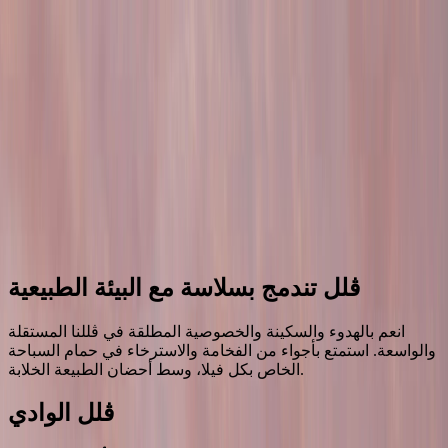
إحجز إقامتك
الڤلل
العروض
تناول الطعام
التجارب والنشاطات
المنتجع الصحي
والعافية
بين الجبال والبحار
الموقع
للتواصل معنا
إحجز إقامتك
En
القائمة
ڤلل تندمج بسلاسة مع البيئة الطبيعية
انعم بالهدوء والسكينة والخصوصية المطلقة في ڤللنا المستقلة
والواسعة. استمتع بأجواء من الفخامة والاسترخاء في حمام السباحة
الخاص بكل فيلا، وسط أحضان الطبيعة الخلابة.
ڤلل الوادي