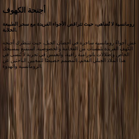
أجنحة الكهوف
رومانسية لا تُضاهى، حيث تتراقص الأجواء الفريدة مع سحر الطبيعة
الخلابة.
عش أجواءً رومانسية ساحرة في أحضان الجبل، حيث تنتظرك أجنحة
الكهف الفريدة بلمسات من الفخامة والخصوصية. استمتع بمسبحك
الخاص وإطلالات بانورامية راقية، وانغمس في تجربة لا تُنسى في
هذا الملاذ الجبلي الفخم، المصمم خصيصًا للمحبين الباحثين عن
الرومانسية والهدوء.