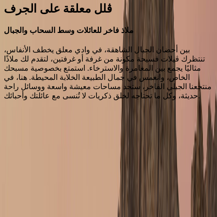
ڤلل معلقة على الجرف
ملاذ فاخر للعائلات وسط السحاب والجبال
بين أحضان الجبال الشاهقة، في وادي معلق يخطف الأنفاس،
تنتظرك ڤيلات فسيحة مكونة من غرفة أو غرفتين، لتقدم لك ملاذًا
مثاليًا يجمع بين المغامرة والاسترخاء. استمتع بخصوصية مسبحك
الخاص، وانغمس في جمال الطبيعة الخلابة المحيطة. هنا، في
منتجعنا الجبلي الفاخر، ستجد مساحات معيشة واسعة ووسائل راحة
حديثة، وكل ما تحتاجه لخلق ذكريات لا تُنسى مع عائلتك وأحبائك.