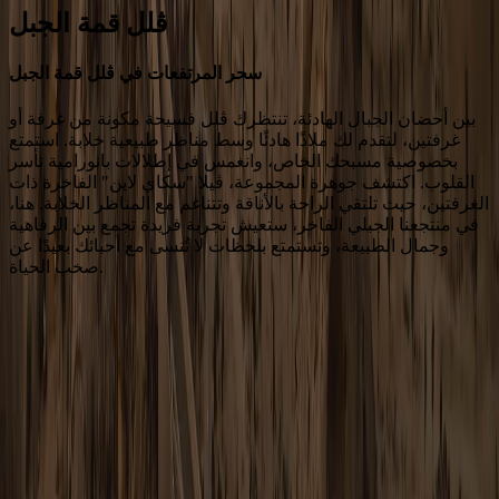
ڤلل قمة الجبل
سحر المرتفعات في ڤلل قمة الجبل
بين أحضان الجبال الهادئة، تنتظرك ڤلل فسيحة مكونة من غرفة أو
غرفتين، لتقدم لك ملاذًا هادئًا وسط مناظر طبيعية خلابة. استمتع
بخصوصية مسبحك الخاص، وانغمس في إطلالات بانورامية تأسر
القلوب. اكتشف جوهرة المجموعة، ڤيلا "سكاي لاين" الفاخرة ذات
الغرفتين، حيث تلتقي الراحة بالأناقة وتتناغم مع المناظر الخلابة. هنا،
في منتجعنا الجبلي الفاخر، ستعيش تجربة فريدة تجمع بين الرفاهية
وجمال الطبيعة، وتستمتع بلحظات لا تُنسى مع أحبائك بعيدًا عن
صخب الحياة.